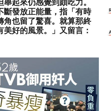
但舉起來仍感覺到頗吃力。
不斷發放正能量，指「有時
轉角也留了驚喜。就算那終
有美好的風景。」又留言：