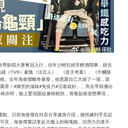
3屆新秀歌唱大賽奪冠入行，但年少輕狂經常醉酒鬧事，錯失
無綫（TVB）劇集《法言人》、《逆天奇案》、《巾幗梟
格。去年海俊傑離奇暴瘦，他透露自己大病了一場，當
厲害！
#痛苦的滋味#
免疫力#活着就好」。而在早前播出
手林亦明，臉上驚現眼紋兼樹根頸，骨瘦如柴老態畢現，
運動。日前海俊傑在抖音分享健身片段，雖然練到手瓜起
可見，海俊傑嘗試拿起大腿上的兩塊鐵，但用力仍拿不