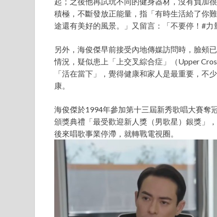
起；之後他再試玩不同的健身器材，沒有負加很
積極，不斷發放正能量，指「有時生活給了你難
途還有美好的風景。」又留言：「不要停！#力量訓
另外，海俊傑早前接受內地傳媒訪問時，臉頰已
情況，疑似患上「上交叉綜合症」（Upper Cros
「活在當下」，覺得健康和家人是最重要，不少
康。
海俊傑於1994年參加第十三屆新秀歌唱大賽奪
頒獎典禮「最受歡迎新人獎（男歌星）銀獎」，
後來唱歌事業停滯，就轉戰電視圈。