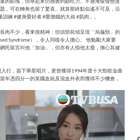
重的鉛塊，但舉起來仍感覺到頗吃力。不過海俊傑態度
題，可在轉角也留了驚喜。就算那終點似遙不可及，沿
練 #健身愛好者 #愛擔鐵的大叔 #肌肉」。
長肉不少，看來很精神；但頭部前傾呈現「烏龜頸」的
sed Syndrome），令人同樣令人擔心。 他勉勵大家要
網民留言叫他「加油」，但亦有人指他太瘦，擔心其健
冠入行，簽下華星唱片，更曾獲得1994年度十大勁歌金曲
當年憑四分一的英國血統及混血外表而獲得不少機會，