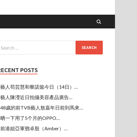
RECENT POSTS
藝人苟芸慧和黎諾懿今日（14日）…
藝人陳瀅近日拍攝美容產品廣告…
48歲的前TVB藝人敖嘉年日前到馬來…
晒一下用了5个月的OPPO…
前港姐亞軍鄧卓殷（Amber）…