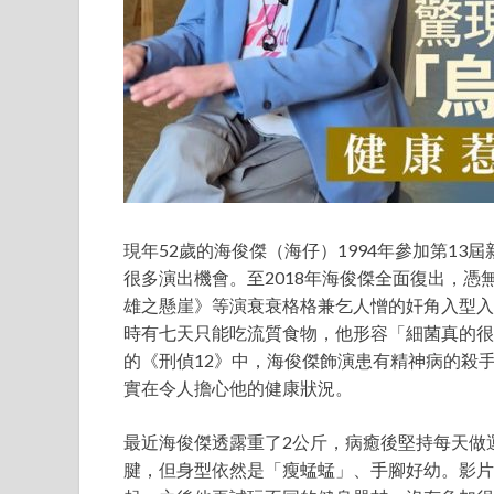
現年52歲的海俊傑（海仔）1994年參加第1
很多演出機會。至2018年海俊傑全面復出，憑
雄之懸崖》等演衰衰格格兼乞人憎的奸角入型入
時有七天只能吃流質食物，他形容「細菌真的很
的《刑偵12》中，海俊傑飾演患有精神病的殺
實在令人擔心他的健康狀況。
最近海俊傑透露重了2公斤，病癒後堅持每天做
腱，但身型依然是「瘦蜢蜢」、手腳好幼。影片