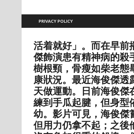
PRIVACY POLICY
活着就好」。而在早前
傑飾演患有精神病的殺
樹根頸，骨瘦如柴老態
康狀況。最近海俊傑透
天做運動。日前海俊傑
練到手瓜起腱，但身型
幼。影片可見，海俊傑
但用力仍拿不起；之後