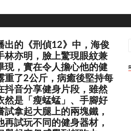
播出的《刑偵12》中，海俊
手林亦明，臉上驚現眼紋兼
畢現，實在令人擔心他的健
露重了2公斤，病癒後堅持每
在抖音分享健身片段，雖然
依然是「瘦蜢蜢」、手腳好
嘗試拿起大腿上的兩塊鐵，
他再試玩不同的健身器材，