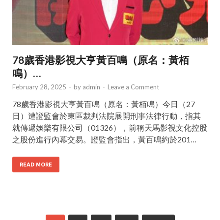
78歲香港影視大亨黃百鳴（原名：黃栢
鳴）…
February 28, 2025
-
by
admin
-
Leave a Comment
78歲香港影視大亨黃百鳴（原名：黃栢鳴）今日（27
日）遭證監會於東區裁判法院展開刑事法律行動，指其
就傳遞娛樂有限公司（01326），前稱天馬影視文化控股
之股份進行內幕交易。證監會指出，黃百鳴約於201…
READ MORE