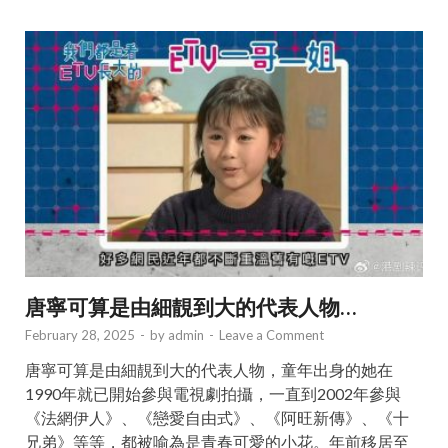
唐寧可算是由細靚到大的代表人物…
February 28, 2025
-
by
admin
-
Leave a Comment
唐寧可算是由細靚到大的代表人物，童年出身的她在
1990年就已開始參與電視劇拍攝，一直到2002年參與
《法網伊人》、《戀愛自由式》、《阿旺新傳》、《十
兄弟》等等，都被喻為是青春可愛的小花。年前移居至