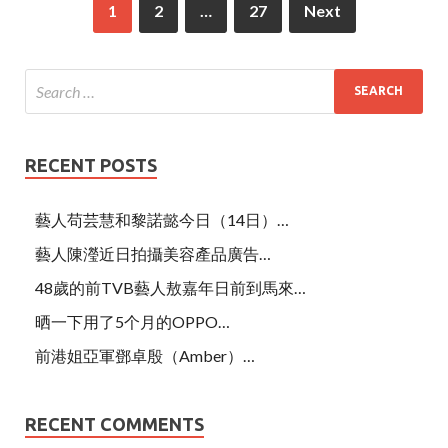
1
2
…
27
Next
RECENT POSTS
藝人苟芸慧和黎諾懿今日（14日）…
藝人陳瀅近日拍攝美容產品廣告…
48歲的前TVB藝人敖嘉年日前到馬來…
晒一下用了5个月的OPPO…
前港姐亞軍鄧卓殷（Amber）…
RECENT COMMENTS