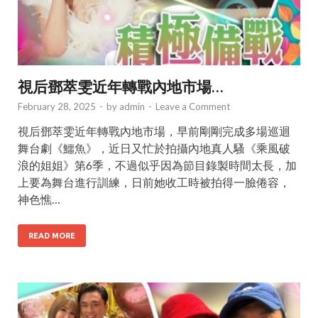
視后鄧萃雯近年轉戰內地市場…
February 28, 2025
-
by
admin
-
Leave a Comment
視后鄧萃雯近年轉戰內地市場，早前剛剛完成多場巡迴
舞台劇《鱷魚》，近日又忙於拍攝內地真人騷《乘風破
浪的姐姐》第6季，不過似乎因為節目錄製時間太長，加
上要為舞台進行訓練，日前她收工時被拍得一臉倦容，
神色憔…
READ MORE