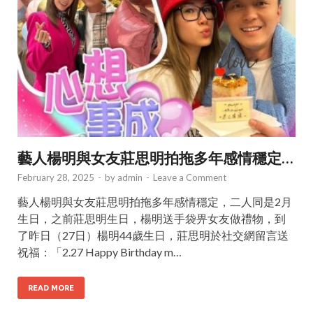
藝人楊明與女友莊思明拍拖多年感情穩定…
February 28, 2025
-
by
admin
-
Leave a Comment
藝人楊明與女友莊思明拍拖多年感情穩定，二人同是2月
生日，之前莊思明生日，楊明送手袋畀女友做禮物，到
了昨日（27日）楊明44歲生日，莊思明於社交網留言送
祝福：「2.27 Happy Birthday m…
READ MORE