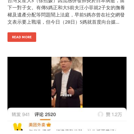
台灣女星大S（徐熙媛）因流感併發肺炎於日本病逝，留
下一對子女。有傳S媽正和大S前夫汪小菲就2子女的撫養
權及遺產分配等問題鬧上法庭，早前S媽亦曾在社交網發
文表示要上戰場，但今日（28日）S媽就首度向台媒…
READ MORE