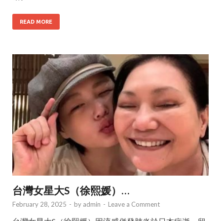
READ MORE
台灣女星大S（徐熙媛）…
February 28, 2025
-
by
admin
-
Leave a Comment