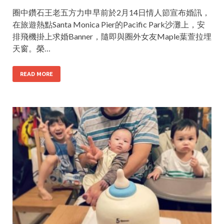
圈中鑽石王老五方力申早前於2月14日情人節宣布婚訊，
在旅遊熱點Santa Monica Pier的Pacific Park沙灘上，安
排飛機掛上求婚Banner，隨即與圈外女友Maple葉萱拉埋
天窗。榮…
READ MORE