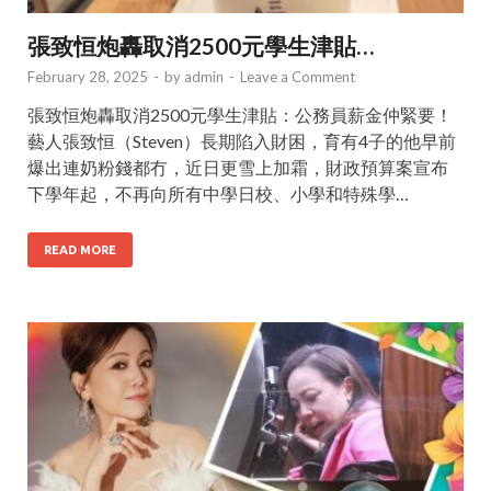
張致恒炮轟取消2500元學生津貼…
February 28, 2025
-
by
admin
-
Leave a Comment
張致恒炮轟取消2500元學生津貼：公務員薪金仲緊要！
藝人張致恒（Steven）長期陷入財困，育有4子的他早前
爆出連奶粉錢都冇，近日更雪上加霜，財政預算案宣布
下學年起，不再向所有中學日校、小學和特殊學…
READ MORE