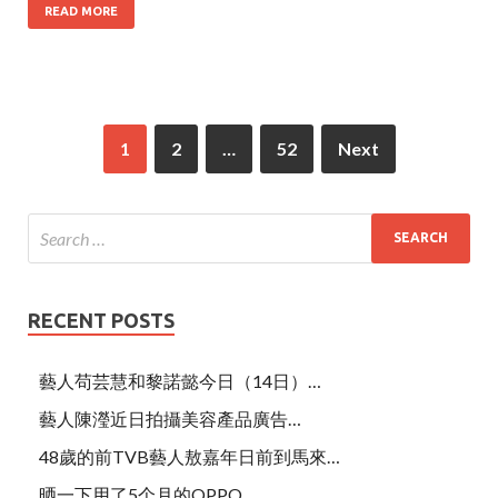
READ MORE
1
2
…
52
Next
RECENT POSTS
藝人苟芸慧和黎諾懿今日（14日）…
藝人陳瀅近日拍攝美容產品廣告…
48歲的前TVB藝人敖嘉年日前到馬來…
晒一下用了5个月的OPPO…