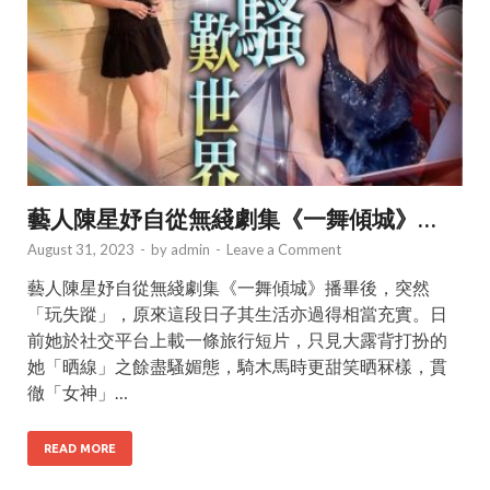
藝人陳星妤自從無綫劇集《一舞傾城》…
August 31, 2023
-
by
admin
-
Leave a Comment
藝人陳星妤自從無綫劇集《一舞傾城》播畢後，突然
「玩失蹤」，原來這段日子其生活亦過得相當充實。日
前她於社交平台上載一條旅行短片，只見大露背打扮的
她「晒線」之餘盡騷媚態，騎木馬時更甜笑晒冧樣，貫
徹「女神」…
READ MORE