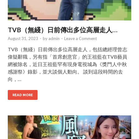
TVB（無綫）日前傳出多位高層走人…
August 31, 2023
-
by
admin
-
Leave a Comment
TVB（無綫）日前傳出多位高層走人，包括總經理曾志
偉疑辭職，另有指「首席創意官」的王祖藍在TVB藝員
網被除名，近日王祖藍罕有現身電視城為《獎門人中秋
感謝祭》錄影，並大談個人動向。 談到這段時間的去
向，…
READ MORE