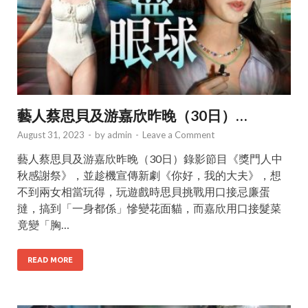
藝人蔡思貝及游嘉欣昨晚（30日）…
August 31, 2023
-
by
admin
-
Leave a Comment
藝人蔡思貝及游嘉欣昨晚（30日）錄影節目《獎門人中
秋感謝祭》，並趁機宣傳新劇《你好，我的大夫》，想
不到兩女相當玩得，玩遊戲時思貝挑戰用口接忌廉蛋
撻，搞到「一身都係」慘變花面貓，而嘉欣用口接髮菜
竟變「胸…
READ MORE