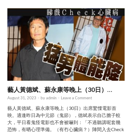
藝人黃德斌、蘇永康等晚上（30日）…
August 31, 2023
-
by
admin
-
Leave a Comment
藝人黃德斌、蘇永康等晚上（30日）出席驚慄電影首
映。適逢昨日為中元節（鬼節），德斌表示自己膽子較
大，平日看鬼怪電影也不會被嚇到：「不過聽講呢套幾
恐怖，有晒心理準備。（有冇心臟病？）陣間入去Check