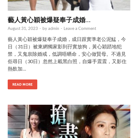
藝人黃心穎被爆疑奉子成婚…
August 31, 2023
-
by
admin
-
Leave a Comment
藝人黃心穎被爆疑奉子成婚，成日跟實準老公泥鯭，今
日（31日）被東網獨家影到孖實放狗，黃心穎踎地犯
禁，又鬼祟除婚戒，低調唔晒命，安心做賢母。不過見
佢尋日（30日）忽然上載黑白照，自爆手震震，又影住
熱飲加…
READ MORE