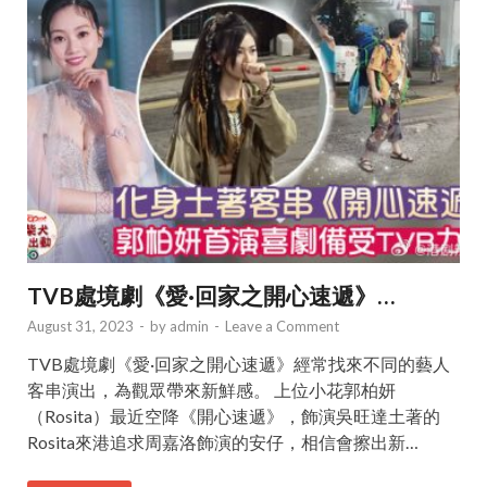
TVB處境劇《愛·回家之開心速遞》…
August 31, 2023
-
by
admin
-
Leave a Comment
TVB處境劇《愛·回家之開心速遞》經常找來不同的藝人
客串演出，為觀眾帶來新鮮感。 上位小花郭柏妍
（Rosita）最近空降《開心速遞》，飾演吳旺達土著的
Rosita來港追求周嘉洛飾演的安仔，相信會擦出新…