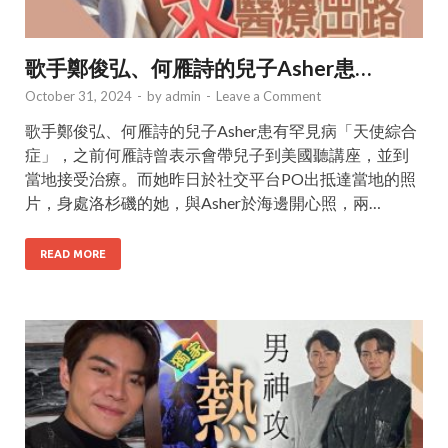
歌手鄭俊弘、何雁詩的兒子Asher患…
October 31, 2024
-
by
admin
-
Leave a Comment
歌手鄭俊弘、何雁詩的兒子Asher患有罕見病「天使綜合
症」，之前何雁詩曾表示會帶兒子到美國聽講座，並到
當地接受治療。而她昨日於社交平台PO出抵達當地的照
片，身處洛杉磯的她，與Asher於海邊開心照，兩…
READ MORE