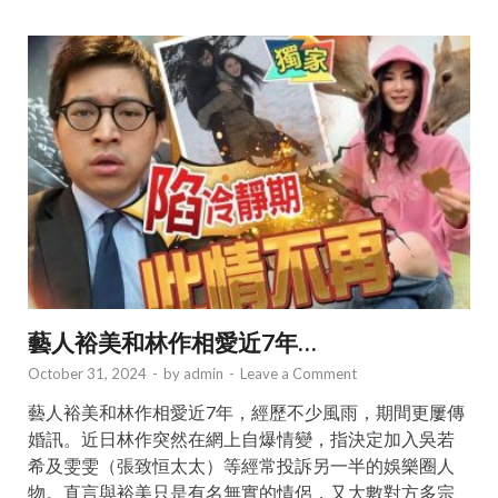
藝人裕美和林作相愛近7年…
October 31, 2024
-
by
admin
-
Leave a Comment
藝人裕美和林作相愛近7年，經歷不少風雨，期間更屢傳
婚訊。近日林作突然在網上自爆情變，指決定加入吳若
希及雯雯（張致恒太太）等經常投訴另一半的娛樂圈人
物。直言與裕美只是有名無實的情侶，又大數對方多宗