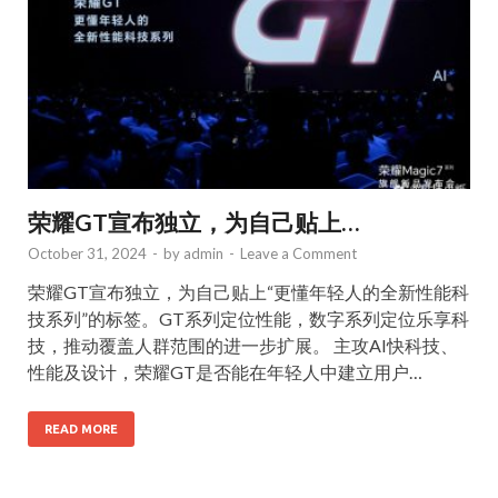
荣耀GT宣布独立，为自己贴上…
October 31, 2024
-
by
admin
-
Leave a Comment
荣耀GT宣布独立，为自己贴上“更懂年轻人的全新性能科
技系列”的标签。GT系列定位性能，数字系列定位乐享科
技，推动覆盖人群范围的进一步扩展。 主攻AI快科技、
性能及设计，荣耀GT是否能在年轻人中建立用户…
READ MORE