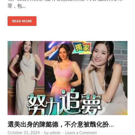
罪，包…
READ MORE
選美出身的陳懿德，不介意被醜化扮…
October 31, 2024
-
by
admin
-
Leave a Comment