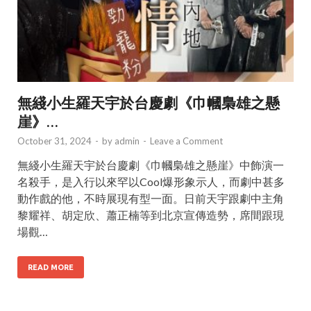
無綫小生羅天宇於台慶劇《巾幗梟雄之懸
崖》…
October 31, 2024
-
by
admin
-
Leave a Comment
無綫小生羅天宇於台慶劇《巾幗梟雄之懸崖》中飾演一
名殺手，是入行以來罕以Cool爆形象示人，而劇中甚多
動作戲的他，不時展現有型一面。日前天宇跟劇中主角
黎耀祥、胡定欣、蕭正楠等到北京宣傳造勢，席間跟現
場觀…
READ MORE