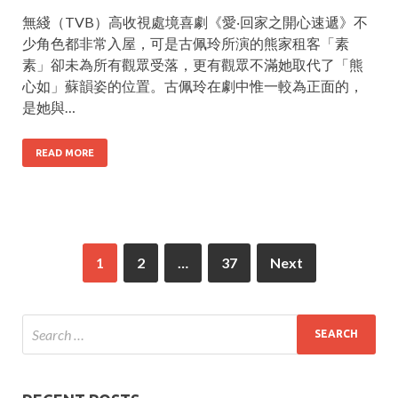
無綫（TVB）高收視處境喜劇《愛‧回家之開心速遞》不
少角色都非常入屋，可是古佩玲所演的熊家租客「素
素」卻未為所有觀眾受落，更有觀眾不滿她取代了「熊
心如」蘇韻姿的位置。古佩玲在劇中惟一較為正面的，
是她與…
READ MORE
1
2
…
37
Next