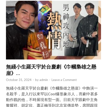
無綫小生羅天宇於台慶劇《巾幗梟雄之懸
崖》…
October 31, 2024
-
by
admin
-
Leave a Comment
無綫小生羅天宇於台慶劇《巾幗梟雄之懸崖》中飾演一
名殺手，是入行以來罕以Cool爆形象示人，而劇中甚多
動作戲的他，不時展現有型一面。日前天宇跟劇中主角
黎耀祥、胡定欣、蕭正楠等到北京宣傳造勢，席間跟現